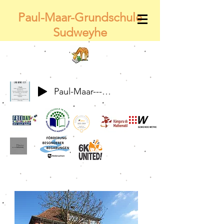
Paul-Maar-Grundschule
Sudweyhe
Paul-Maar---Wir-alle-gemeinsam