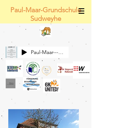
Paul-Maar-Grundschule
Sudweyhe
Paul-Maar---Wir-alle-gemeinsam