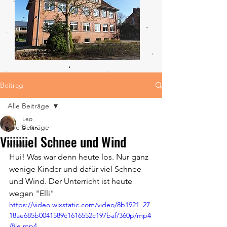
Beitrag
Alle Beiträge
Leo
Alle Beiträge
9. Jan.
Viiiiiiiel Schnee und Wind
Kinder
Hui! Was war denn heute los. Nur ganz 
wenige Kinder und dafür viel Schnee 
und Wind. Der Unterricht ist heute 
wegen "Elli" 
https://video.wixstatic.com/video/8b1921_27
18ae685b0041589c1616552c197baf/360p/mp4
/file.mp4