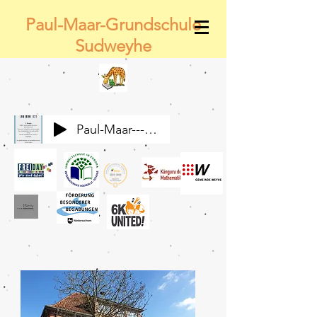
Paul-Maar-Grundschule
Sudweyhe
Paul-Maar---Wir-alle-gemeinsam