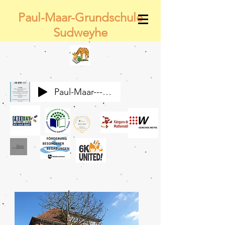
Paul-Maar-Grundschule
Sudweyhe
Paul-Maar---Wir-alle-gemeinsam