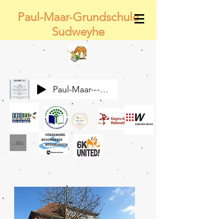
Paul-Maar-Grundschule
Sudweyhe
Paul-Maar---Wir-alle-gemeinsam