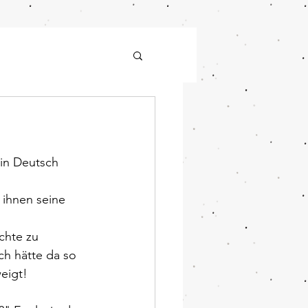
 in Deutsch 
 ihnen seine 
chte zu 
ch hätte da so 
weigt!