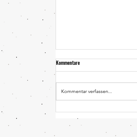
Frühling 2026
Kommentare
Unsere AG hat fleißig
Blumenzwiebeln gepflanzt. Das
Ergebnis ist einfach nur
Kommentar verfassen...
frühlingshaft und schön.