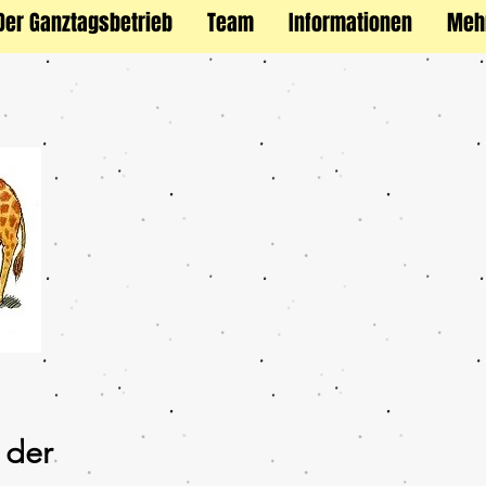
Der Ganztagsbetrieb
Team
Informationen
Meh
 der