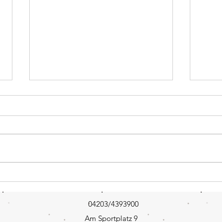
Das Sp
Viiiiiiiel Schnee und Wind
04203/4393900
Am Sportplatz 9