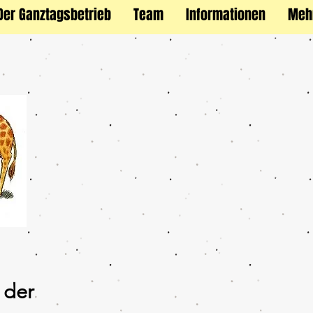
Der Ganztagsbetrieb
Team
Informationen
Meh
 der