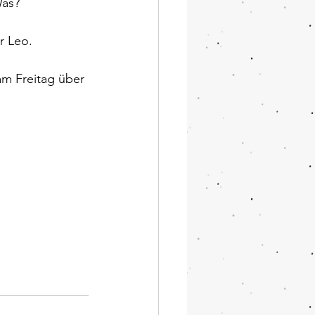
Was? 
r Leo.
 am Freitag über 