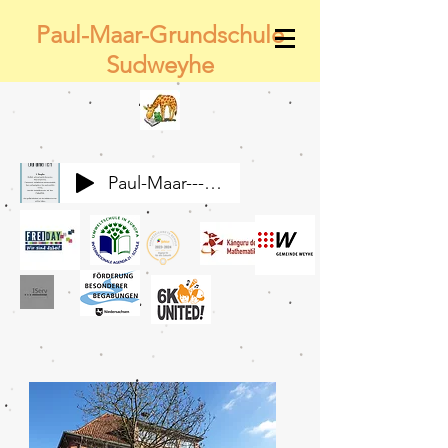
Paul-Maar-Grundschule
Sudweyhe
Paul-Maar---Wir-alle-gemeinsam