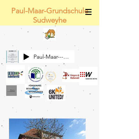
Paul-Maar-Grundschule
Sudweyhe
Paul-Maar---Wir-alle-gemeinsam