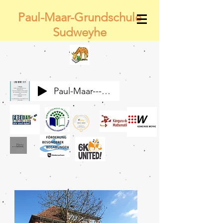
Paul-Maar-Grundschule
Sudweyhe
Paul-Maar---Wir-alle-gemeinsam