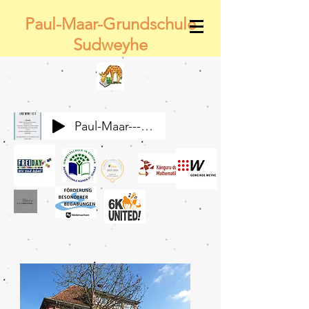
Paul-Maar-Grundschule
Sudweyhe
Paul-Maar---Wir-alle-gemeinsam