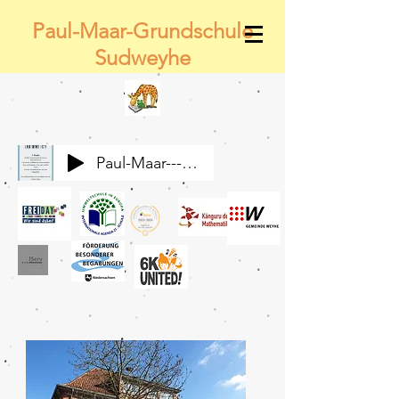
Paul-Maar-Grundschule
Sudweyhe
Paul-Maar---Wir-alle-gemeinsam