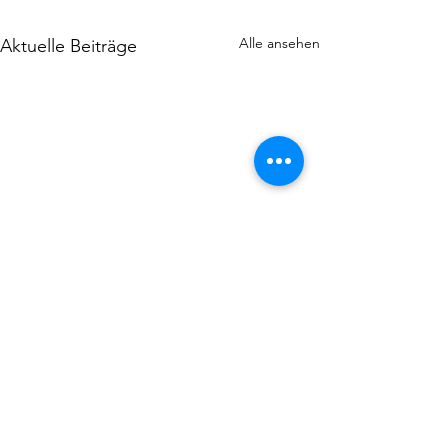
Alle ansehen
Aktuelle Beiträge
Viele Aktionen in d
2025