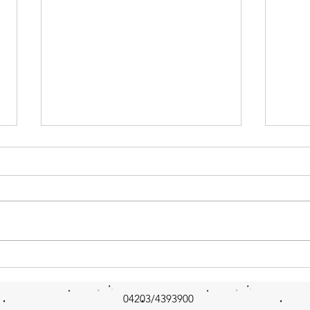
Das Sp
Viiiiiiiel Schnee und Wind
04203/4393900