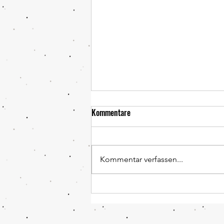
Frühling 2026
Kommentare
Unsere AG hat fleißig
Blumenzwiebeln gepflanzt. Das
Ergebnis ist einfach nur
Kommentar verfassen...
frühlingshaft und schön.