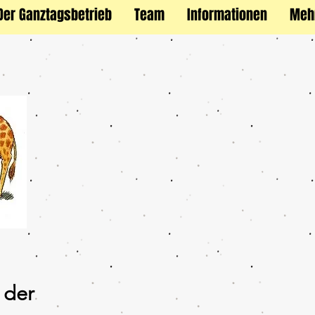
Der Ganztagsbetrieb
Team
Informationen
Meh
 der