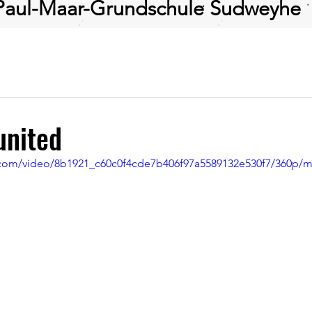
Paul-Maar-Grundschule Sudweyhe
united
ic.com/video/8b1921_c60c0f4cde7b406f97a5589132e530f7/360p/m