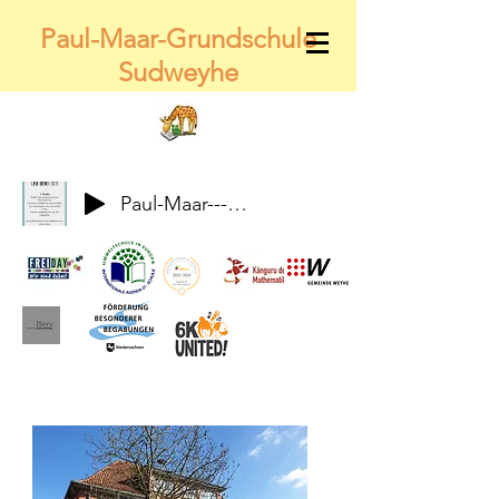
Paul-Maar-Grundschule
Sudweyhe
Paul-Maar---Wir-alle-gemeinsam