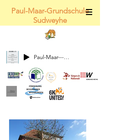
Paul-Maar-Grundschule
Sudweyhe
Paul-Maar---Wir-alle-gemeinsam