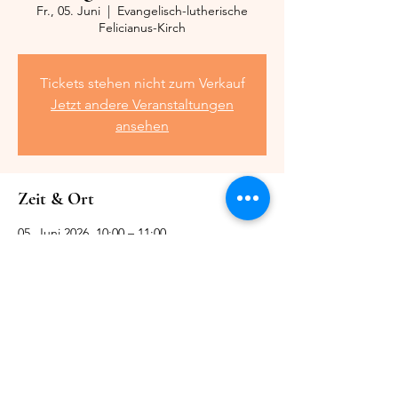
Fr., 05. Juni
  |  
Evangelisch-lutherische
Felicianus-Kirch
Tickets stehen nicht zum Verkauf
Jetzt andere Veranstaltungen
ansehen
Zeit & Ort
05. Juni 2026, 10:00 – 11:00
Evangelisch-lutherische Felicianus-Kirch,
Kirchweg 24, 28844 Weyhe, Deutschland
Diese Veranstaltung teilen