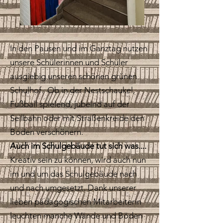
In den Pausen und im Ganztag nutzen
unsere Schülerinnen und Schüler
ausgiebig unseren schönen grünen
Schulhof. Ob in der Nestschaukel,
Fußball spielend, jubelnd auf der
Seilbahn oder mit Straßenkreide den
Boden verschönern.
Auch im Schulgebäude tut sich was....
Kreativ sein zu können, wird auch nun
im und um das Schulgebäude nach
und nach umgesetzt. Dank unserer
lieben pädagogischen Mitarbeiterin
leuchten manche Wände und Böden