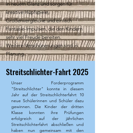
in neuem Glanz und sorgen für
kreative Hüpfspiele,
Größenvergleiche und einfach
Fantasie-Impulsen, die den Kindern
sehr viel Freude bereiten.
Weitere Verschönerungen sind in
Planung.
Streitschlichter-Fahrt 2025
Unser Forderprogramm
"Streitschlichter" konnte in diesem
Jahr auf der Streitschlichterfahrt 10
neue Schülerinnen und Schüler dazu
gewinnen. Die Kinder der dritten
Klasse konnten ihre Prüfungen
erfolgreich auf der jährlichen
Streitschlichterfahrt abschließen und
haben nun gemeinsam mit den